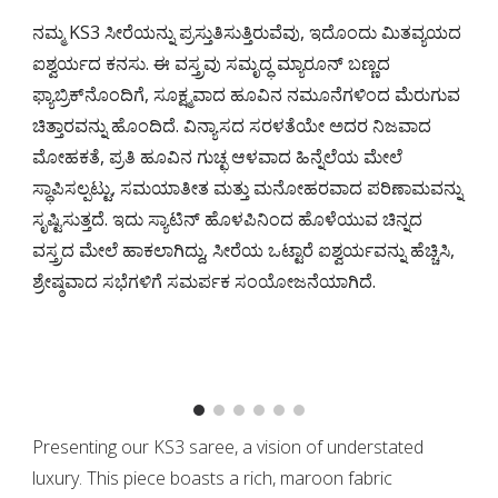
ನಮ್ಮ KS3 ಸೀರೆಯನ್ನು ಪ್ರಸ್ತುತಿಸುತ್ತಿರುವೆವು, ಇದೊಂದು ಮಿತವ್ಯಯದ
ಐಶ್ವರ್ಯದ ಕನಸು. ಈ ವಸ್ತ್ರವು ಸಮೃದ್ಧ ಮ್ಯಾರೂನ್ ಬಣ್ಣದ
ಫ್ಯಾಬ್ರಿಕ್‌ನೊಂದಿಗೆ, ಸೂಕ್ಷ್ಮವಾದ ಹೂವಿನ ನಮೂನೆಗಳಿಂದ ಮೆರುಗುವ
ಚಿತ್ತಾರವನ್ನು ಹೊಂದಿದೆ. ವಿನ್ಯಾಸದ ಸರಳತೆಯೇ ಅದರ ನಿಜವಾದ
ಮೋಹಕತೆ, ಪ್ರತಿ ಹೂವಿನ ಗುಚ್ಛ ಆಳವಾದ ಹಿನ್ನೆಲೆಯ ಮೇಲೆ
ಸ್ಥಾಪಿಸಲ್ಪಟ್ಟು, ಸಮಯಾತೀತ ಮತ್ತು ಮನೋಹರವಾದ ಪರಿಣಾಮವನ್ನು
ಸೃಷ್ಟಿಸುತ್ತದೆ. ಇದು ಸ್ಯಾಟಿನ್ ಹೊಳಪಿನಿಂದ ಹೊಳೆಯುವ ಚಿನ್ನದ
ವಸ್ತ್ರದ ಮೇಲೆ ಹಾಕಲಾಗಿದ್ದು, ಸೀರೆಯ ಒಟ್ಟಾರೆ ಐಶ್ವರ್ಯವನ್ನು ಹೆಚ್ಚಿಸಿ,
ಶ್ರೇಷ್ಠವಾದ ಸಭೆಗಳಿಗೆ ಸಮರ್ಪಕ ಸಂಯೋಜನೆಯಾಗಿದೆ.
Presenting our KS3 saree, a vision of understated
luxury. This piece boasts a rich, maroon fabric