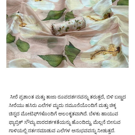
ಸೀರೆ ಪ್ರಶಾಂತ ಮತ್ತು ತಾಜಾ ರೂಪದರ್ಶನವನ್ನು ತರುತ್ತದೆ, ಬಿಳಿ ಬಣ್ಣದ
ಸೀರೆಯು ಹಸಿರು ಎಲೆಗಳ ಮೃದು ನಮೂನೆಯೊಂದಿಗೆ ಮತ್ತು ಚಿಕ್ಕ
ಚಿನ್ನದ ಮೋಟಿಫ್‌ಗಳೊಂದಿಗೆ ಅಲಂಕೃತವಾಗಿದೆ. ಬೆಳಕು ಹಾಯುವ
ಫ್ಯಾಬ್ರಿಕ್ ಸೌಮ್ಯ ಪಾರದರ್ಶಕತೆಯನ್ನು ಹೊಂದಿದ್ದು, ಮೆಲ್ಲನೆ ಬೀಸುವ
ಗಾಳಿಯಲ್ಲಿ ನರ್ತನಮಾಡುವ ಎಲೆಗಳ ಅನುಭವವನ್ನು ನೀಡುತ್ತದೆ.